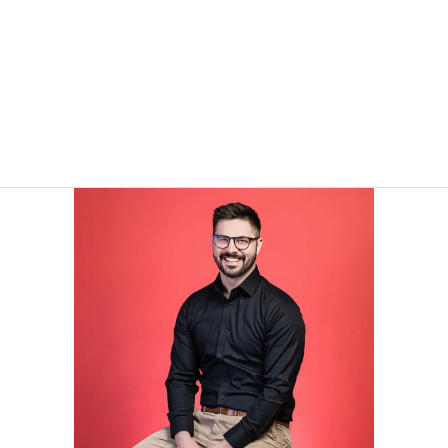
Ondřej Kostrhun
/ Pilot a majitel společnosti