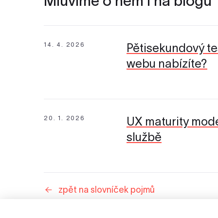
Mluvíme o něm i na blogu
14. 4. 2026
Pětisekundový te
webu nabízíte?
20. 1. 2026
UX maturity mode
službě
zpět na slovníček pojmů