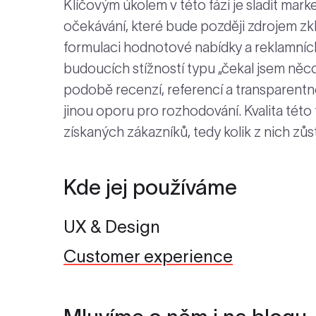
Klíčovým úkolem v této fázi je sladit marke
očekávání, které bude později zdrojem zk
formulaci hodnotové nabídky a reklamních
budoucích stížností typu „čekal jsem něco
podobě recenzí, referencí a transparentn
jinou oporu pro rozhodování. Kvalita této 
získaných zákazníků, tedy kolik z nich zůs
Kde jej používáme
UX & Design
Customer experience