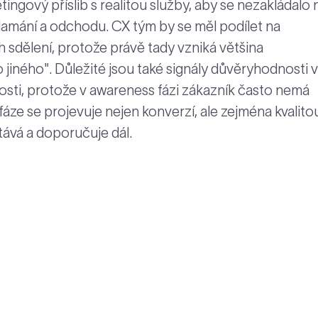
tingový příslib s realitou služby, aby se nezakládalo 
lamání a odchodu. CX tým by se měl podílet na
 sdělení, protože právě tady vzniká většina
 jiného". Důležité jsou také signály důvěryhodnosti v
osti, protože v awareness fázi zákazník často nemá
fáze se projevuje nejen konverzí, ale zejména kvalito
tává a doporučuje dál.