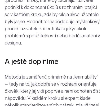
„prochází" kroky, které by začínající uživatel
podnikl k dokončení úkolů s rozhraním, ptající
se v každém kroku, zda by cíle a akce uživatele
byly jasné. Hodnotitel napodobuje myšlenkový
proces uživatele k identifikaci jakýchkoli
problémů s použitelností nebo bodů zmatení v
designu.
A ještě doplníme
Metoda je zaměřená primárně na „learnability"
– tedy na to, jak dobře se v rozhraní orientuje
člověk, který jej vidí poprvé a není ochoten číst
nápovědu. V každém kroku si expert klade
několik standardizovaných otázek, zda uživatel