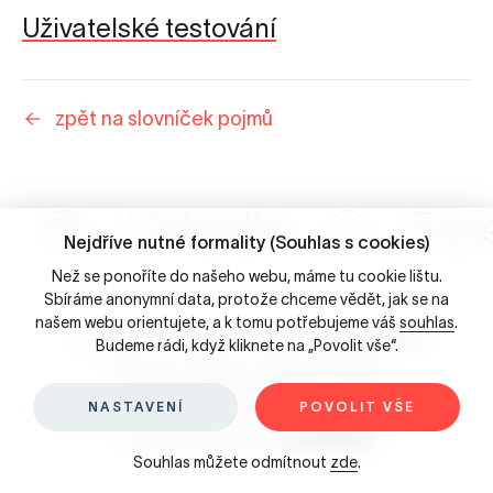
Uživatelské testování
zpět na slovníček pojmů
Linkedin
Fac
Nejdříve nutné formality (Souhlas s cookies)
Než se ponoříte do našeho webu, máme tu cookie lištu.
Sbíráme anonymní data, protože chceme vědět, jak se na
našem webu orientujete, a k tomu potřebujeme váš
souhlas
.
☺ 2026 Porta Design - Brno, Česká republika
Budeme rádi, když kliknete na „Povolit vše“.
Ochrana osobních údajů & Cookies
Slovníček pojmů
NASTAVENÍ
POVOLIT VŠE
Jsme součástí skupiny
Souhlas můžete odmítnout
zde
.