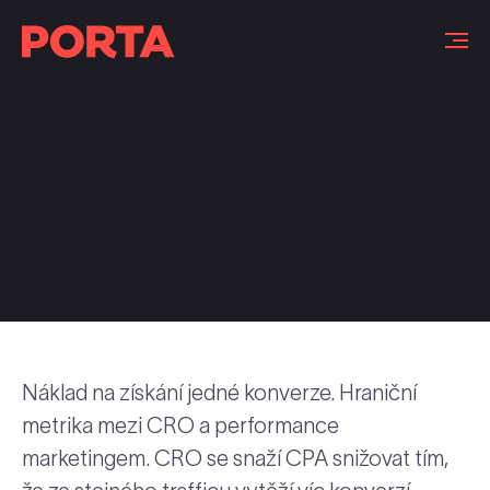
Slovníček pojmů
Náklad na získání jedné konverze. Hraniční
metrika mezi CRO a performance
marketingem. CRO se snaží CPA snižovat tím,