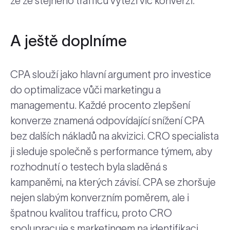
že ze stejného trafficu vytěží víc konverzí.
A ještě doplníme
CPA slouží jako hlavní argument pro investice
do optimalizace vůči marketingu a
managementu. Každé procento zlepšení
konverze znamená odpovídající snížení CPA
bez dalších nákladů na akvizici. CRO specialista
ji sleduje společně s performance týmem, aby
rozhodnutí o testech byla sladěná s
kampaněmi, na kterých závisí. CPA se zhoršuje
nejen slabým konverzním poměrem, ale i
špatnou kvalitou trafficu, proto CRO
spolupracuje s marketingem na identifikaci