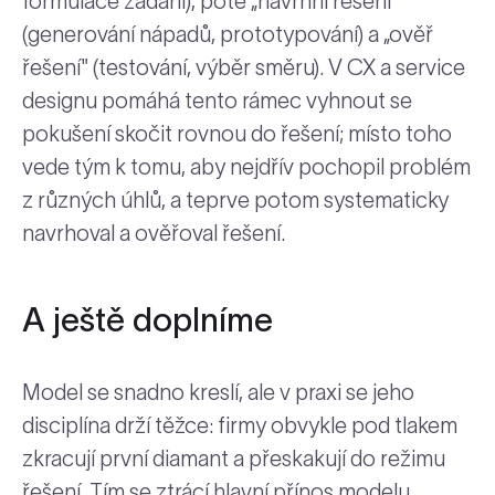
formulace zadání), poté „navrhni řešení"
(generování nápadů, prototypování) a „ověř
řešení" (testování, výběr směru). V CX a service
designu pomáhá tento rámec vyhnout se
pokušení skočit rovnou do řešení; místo toho
vede tým k tomu, aby nejdřív pochopil problém
z různých úhlů, a teprve potom systematicky
navrhoval a ověřoval řešení.
A ještě doplníme
Model se snadno kreslí, ale v praxi se jeho
disciplína drží těžce: firmy obvykle pod tlakem
zkracují první diamant a přeskakují do režimu
řešení. Tím se ztrácí hlavní přínos modelu,