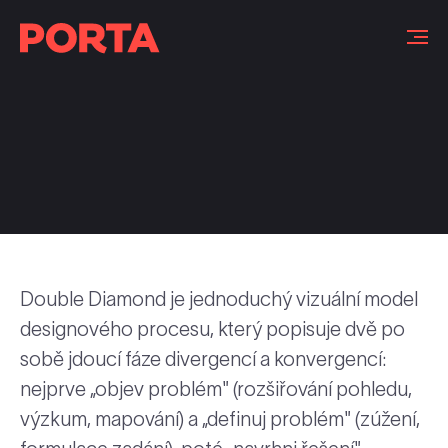
Slovníček pojmů
Double Diamond je jednoduchý vizuální model
designového procesu, který popisuje dvě po
sobě jdoucí fáze divergencí a konvergencí:
nejprve „objev problém" (rozšiřování pohledu,
výzkum, mapování) a „definuj problém" (zúžení,