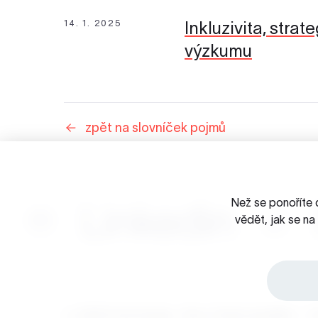
14. 1. 2025
Inkluzivita, stra
výzkumu
zpět na slovníček pojmů
Než se ponoříte 
Linkedin
vědět, jak se n
☺ 2026 Porta Design - Brno, Česká republika
/
O