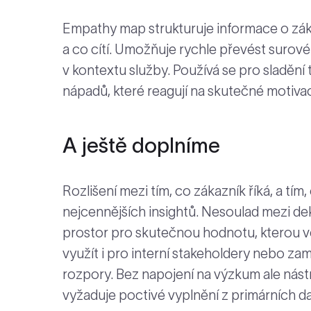
Empathy map strukturuje informace o zákazn
a co cítí. Umožňuje rychle převést suro
v kontextu služby. Používá se pro sladění
nápadů, které reagují na skutečné motiva
A ještě doplníme
Rozlišení mezi tím, co zákazník říká, a tím
nejcennějších insightů. Nesoulad mezi d
prostor pro skutečnou hodnotu, kterou v
využít i pro interní stakeholdery nebo zam
rozpory. Bez napojení na výzkum ale nást
vyžaduje poctivé vyplnění z primárních d