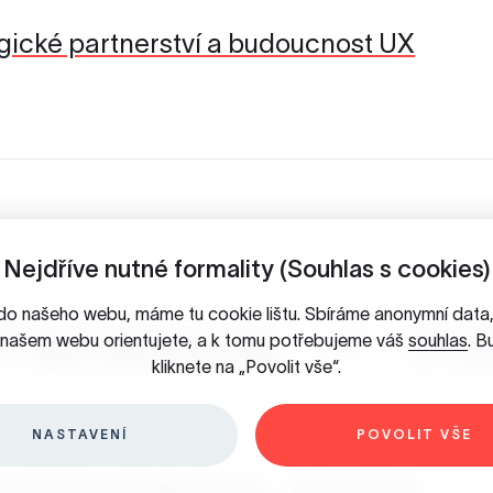
tegické partnerství a budoucnost UX
Nejdříve nutné formality (Souhlas s cookies)
do našeho webu, máme tu cookie lištu. Sbíráme anonymní dat
Facebook
In
a našem webu orientujete, a k tomu potřebujeme váš
souhlas
. B
kliknete na „Povolit vše“.
NASTAVENÍ
POVOLIT VŠE
chrana osobních údajů & Cookies
/
Slovníček pojmů