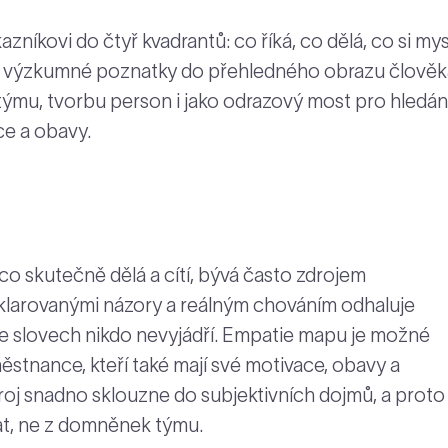
íkovi do čtyř kvadrantů: co říká, co dělá, co si mys
vé výzkumné poznatky do přehledného obrazu člověk
 týmu, tvorbu person i jako odrazový most pro hledán
ce a obavy.
, co skutečně dělá a cítí, bývá často zdrojem
eklarovanými názory a reálným chováním odhaluje
e slovech nikdo nevyjádří. Empatie mapu je možné
ěstnance, kteří také mají své motivace, obavy a
roj snadno sklouzne do subjektivních dojmů, a proto
at, ne z domněnek týmu.