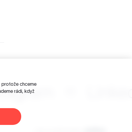
a, protože chceme
stagram
Linke
udeme rádi, když
Jsme součástí skupiny