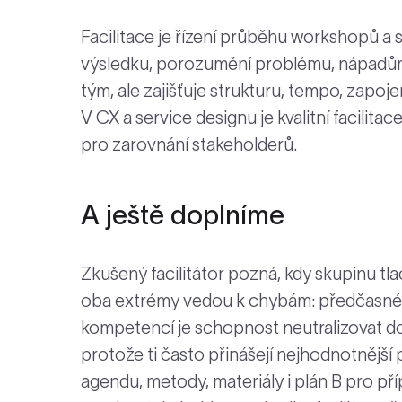
Facilitace je řízení průběhu workshopů a 
výsledku, porozumění problému, nápadům,
tým, ale zajišťuje strukturu, tempo, zapo
V CX a service designu je kvalitní facilit
pro zarovnání stakeholderů.
A ještě doplníme
Zkušený facilitátor pozná, kdy skupinu tlač
oba extrémy vedou k chybám: předčasné 
kompetencí je schopnost neutralizovat do
protože ti často přinášejí nejhodnotnější p
agendu, metody, materiály i plán B pro př