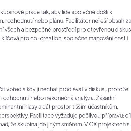
skupinové práce tak, aby lidé společně došli k
 rozhodnutí nebo plánu. Facilitátor neřeší obsah z
jení všech a bezpečné prostředí pro otevřenou diskusi
ace klíčová pro co-creation, společné mapování cest i
it vpřed a kdy ji nechat prodlévat v diskusi, protože
rozhodnutí nebo nekonečná analýza. Zásadní
minantní hlasy a dát prostor tišším účastníkům,
erspektivy. Facilitace vyžaduje pečlivou přípravu: cíl
ípad, že skupina jde jiným směrem. V CX projektech s