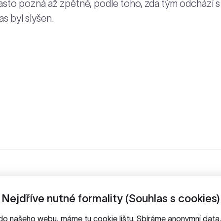
často pozná až zpětně, podle toho, zda tým odchází s
s byl slyšen.
Nejdříve nutné formality (Souhlas s cookies)
do našeho webu, máme tu cookie lištu. Sbíráme anonymní dat