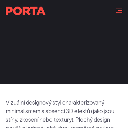
Slovníček pojmů
Vizuální designový styl charakterizovaný
minimalismem a absencí 3D efektů (jako jsou
stíny, zkosení nebo textury). Plochý design