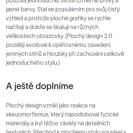
používá jednoduché, dvourozměrné prvky a
jasné barvy. Stal se populárním pro svůj čistý
vzhled a protože ploché grafiky se rychle
načítají a dobře se škálují na různých
velikostech obrazovky. (Plochý design 2.0
později evoloval k opětovnému zavedení
jemných stínů a hloubky při zachování celkově
jednoduchého stylu.)
A ještě doplníme
Plochý design vznikl jako reakce na
skeuomorfismus, který napodoboval fyzické
materiály a byl těžce závislý na detailních
texturách. Přechod k plochému stylu souvisel s