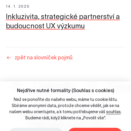
14. 1. 2025
Inkluzivita, strategické partnerství a
budoucnost UX výzkumu
zpět na slovníček pojmů
Linkedin
Fac
Nejdříve nutné formality (Souhlas s cookies)
Než se ponoříte do našeho webu, máme tu cookie lištu.
Sbíráme anonymní data, protože chceme vědět, jak se na
našem webu orientujete, a k tomu potřebujeme váš
souhlas
.
☺ 2026 Porta Design - Brno, Česká republika
Budeme rádi, když kliknete na „Povolit vše“.
Ochrana osobních údajů & Cookies