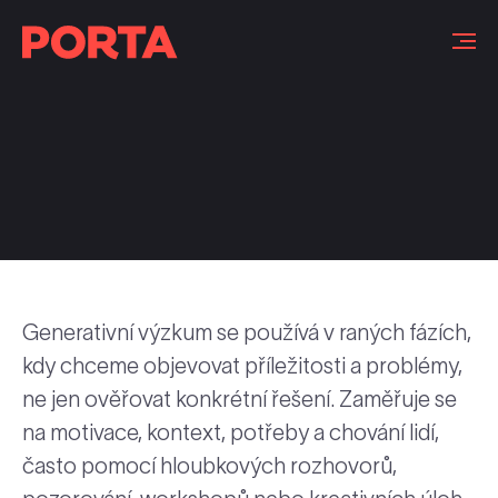
Slovníček pojmů
Generativní výzkum se používá v raných fázích,
kdy chceme objevovat příležitosti a problémy,
ne jen ověřovat konkrétní řešení. Zaměřuje se
na motivace, kontext, potřeby a chování lidí,
často pomocí hloubkových rozhovorů,