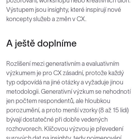
pozorování, workshopů nebo kreativních úloh.
Výstupem jsou insighty, které inspirují nové
koncepty služeb a změn v CX.
A ještě doplníme
Rozlišení mezi generativním a evaluativním
výzkumem je pro CX zásadní, protože každý
typ odpovídá na jiné otázky a vyžaduje jinou
metodologii. Generativní výzkum se nehodnotí
jen počtem respondentů, ale hloubkou
porozumění, a proto menší vzorky (8 až 15 lidí)
bývají dostatečné při dobře vedených
rozhovorech. Klíčovou výzvou je převedení
surových dat na insighty, tedy pojmenování