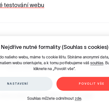
ké testování webu
Nejdříve nutné formality (Souhlas s cookies)
do našeho webu, máme tu cookie lištu. Sbíráme anonymní dat
Facebook
In
a našem webu orientujete, a k tomu potřebujeme váš
souhlas
. B
kliknete na „Povolit vše“.
NASTAVENÍ
POVOLIT VŠE
chrana osobních údajů & Cookies
/
Slovníček pojmů
Souhlas můžete odmítnout
zde
.