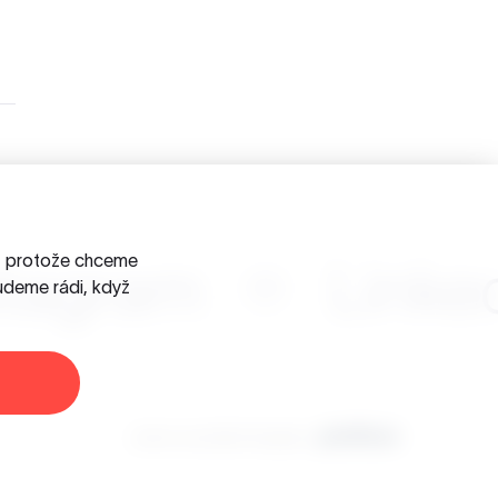
a, protože chceme
stagram
Linke
udeme rádi, když
Jsme součástí skupiny