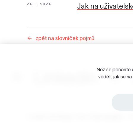
24. 1. 2024
Jak na uživatels
zpět na slovníček pojmů
Než se ponoříte 
Linkedin
vědět, jak se n
☺ 2026 Porta Design - Brno, Česká republika
/
O