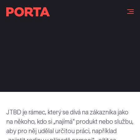
Slovníček pojmů
JTBD je rámec, který se dívá na zákazníka jako
na někoho, kdo si „najímá" produkt nebo službu,
aby pro něj udělal určitou práci, například