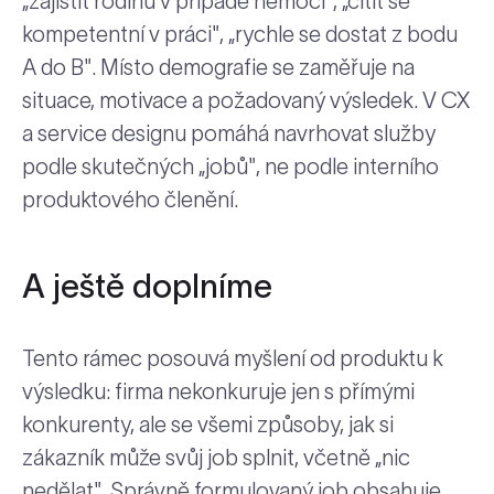
„zajistit rodinu v případě nemoci", „cítit se
kompetentní v práci", „rychle se dostat z bodu
A do B". Místo demografie se zaměřuje na
situace, motivace a požadovaný výsledek. V CX
a service designu pomáhá navrhovat služby
podle skutečných „jobů", ne podle interního
produktového členění.
A ještě doplníme
Tento rámec posouvá myšlení od produktu k
výsledku: firma nekonkuruje jen s přímými
konkurenty, ale se všemi způsoby, jak si
zákazník může svůj job splnit, včetně „nic
nedělat". Správně formulovaný job obsahuje