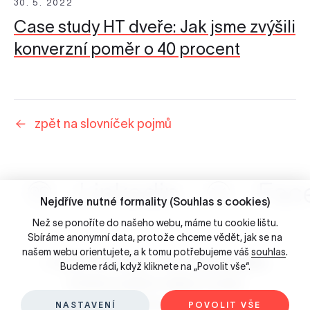
30. 5. 2022
Case study HT dveře: Jak jsme zvýšili
konverzní poměr o 40 procent
zpět na slovníček pojmů
Linkedin
Fac
Nejdříve nutné formality (Souhlas s cookies)
Než se ponoříte do našeho webu, máme tu cookie lištu.
Sbíráme anonymní data, protože chceme vědět, jak se na
našem webu orientujete, a k tomu potřebujeme váš
souhlas
.
☺ 2026 Porta Design - Brno, Česká republika
Budeme rádi, když kliknete na „Povolit vše“.
Ochrana osobních údajů & Cookies
Slovníček pojmů
NASTAVENÍ
POVOLIT VŠE