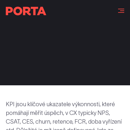
Slovníček pojmů
KPI jsou klíčové ukazatele výkonnosti, které
pomáhají měřit úspěch, v CX typicky NPS,
CSAT, CES, churn, retence, FCR, doba vyřízení