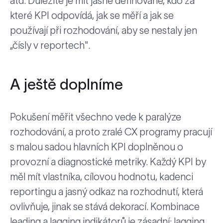
atd. Důležité je mít jasně definované, kdo za
které KPI odpovídá, jak se měří a jak se
používají při rozhodování, aby se nestaly jen
„čísly v reportech".
A ještě doplníme
Pokušení měřit všechno vede k paralýze
rozhodování, a proto zralé CX programy pracují
s malou sadou hlavních KPI doplněnou o
provozní a diagnostické metriky. Každý KPI by
měl mít vlastníka, cílovou hodnotu, kadenci
reportingu a jasný odkaz na rozhodnutí, která
ovlivňuje, jinak se stává dekorací. Kombinace
leading a lagging indikátorů je zásadní: lagging