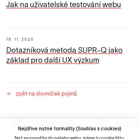
Jak na uživatelské testování webu
18. 11. 2025
Dotazníková metoda SUPR-Q jako
základ pro další UX výzkum
zpět na slovníček pojmů
Linkedin
Fac
Nejdříve nutné formality (Souhlas s cookies)
Než se ponoříte do našeho webu, máme tu cookie lištu.