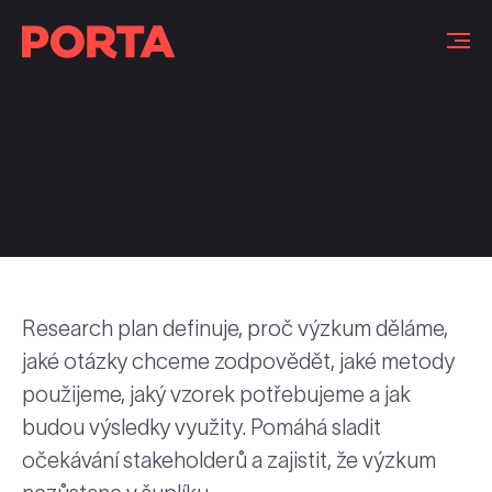
Slovníček pojmů
Research plan definuje, proč výzkum děláme,
jaké otázky chceme zodpovědět, jaké metody
použijeme, jaký vzorek potřebujeme a jak
budou výsledky využity. Pomáhá sladit
očekávání stakeholderů a zajistit, že výzkum