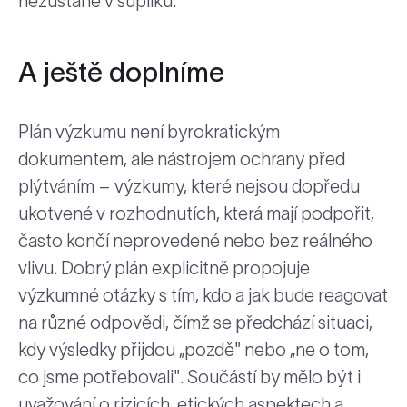
nezůstane v šuplíku.
A ještě doplníme
Plán výzkumu není byrokratickým
dokumentem, ale nástrojem ochrany před
plýtváním – výzkumy, které nejsou dopředu
ukotvené v rozhodnutích, která mají podpořit,
často končí neprovedené nebo bez reálného
vlivu. Dobrý plán explicitně propojuje
výzkumné otázky s tím, kdo a jak bude reagovat
na různé odpovědi, čímž se předchází situaci,
kdy výsledky přijdou „pozdě" nebo „ne o tom,
co jsme potřebovali". Součástí by mělo být i
uvažování o rizicích, etických aspektech a