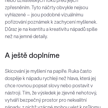
nebo uživatelských toků před jejich
zpřesněním. Tyto náčrty obvykle nejsou
vyhlazené – jsou podobné vizuálnímu
pořizování poznámek k zachycení myšlenek.
Důraz je na kvantitu a kreativitu nápadů spíše
než na jemné detaily.
A ještě doplníme
Skicování je myšlení na papíře. Ruka často
dospěje k nápadu rychleji než hlava, která jej
chce rovnou popsat slovy nebo postavit v
nástroji. Tím, že výsledek je zjevně nehotový,
vytváří bezpečný prostor pro nekvalitní
nápady, z nichž vzácné mohou vést k průlomu.