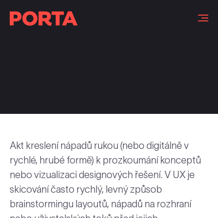
Slovníček pojmů
Akt kreslení nápadů rukou (nebo digitálně v
rychlé, hrubé formě) k prozkoumání konceptů
nebo vizualizaci designových řešení. V UX je
skicování často rychlý, levný způsob
brainstormingu layoutů, nápadů na rozhraní