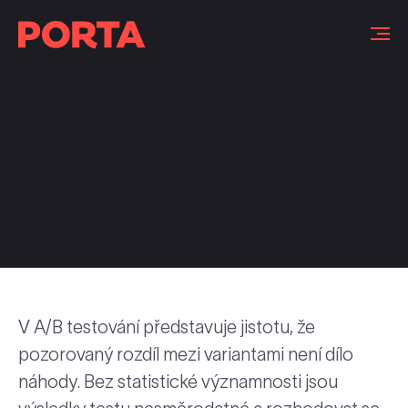
Slovníček pojmů
V A/B testování představuje jistotu, že
pozorovaný rozdíl mezi variantami není dílo
náhody. Bez statistické významnosti jsou