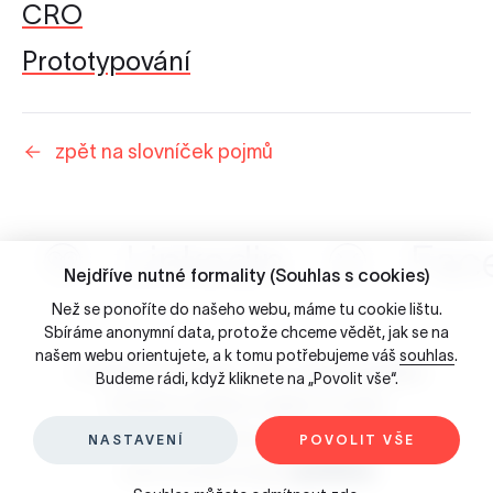
CRO
Prototypování
zpět na slovníček pojmů
Linkedin
Fac
Nejdříve nutné formality (Souhlas s cookies)
Než se ponoříte do našeho webu, máme tu cookie lištu.
Sbíráme anonymní data, protože chceme vědět, jak se na
našem webu orientujete, a k tomu potřebujeme váš
souhlas
.
☺ 2026 Porta Design - Brno, Česká republika
Budeme rádi, když kliknete na „Povolit vše“.
Ochrana osobních údajů & Cookies
Slovníček pojmů
NASTAVENÍ
POVOLIT VŠE
Jsme součástí skupiny