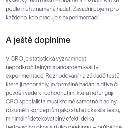
výsledky testu nesměrodatné a rozhodovat se
podle nich znamená hádat. Zásadní pojem pro
každého, kdo pracuje s experimentací.
A ještě doplníme
V CRO je statistická významnost
nepodkročitelným standardem kvality
experimentace. Rozhodování na základě testů,
které ji nedosáhly, je formálně hádání a dříve či
později vede k rozhodnutím, která nefungují.
CRO specialista musí kromě samotné hladiny
rozumět i konceptům jako statistická síla testu,
minimální detekovatelný efekt, délka
testovacího okna a riziko peekingu – průběžné