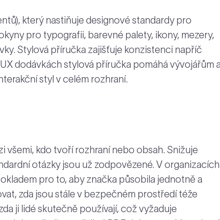
ů), který nastiňuje designové standardy pro
yny pro typografii, barevné palety, ikony, mezery,
ky. Stylová příručka zajišťuje konzistenci napříč
V UX dodávkách stylová příručka pomáhá vývojářům 
nterakční styl v celém rozhraní.
i všemi, kdo tvoří rozhraní nebo obsah. Snižuje
ndardní otázky jsou už zodpovězené. V organizacích
okladem pro to, aby značka působila jednotně a
at, zda jsou stále v bezpečném prostředí téže
 zda ji lidé skutečně používají, což vyžaduje