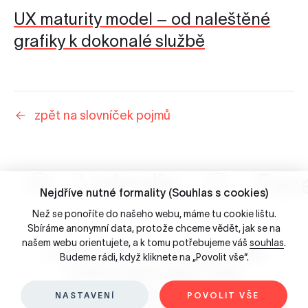
UX maturity model – od naleštěné
grafiky k dokonalé službě
zpět na slovníček pojmů
Linkedin
Fac
Nejdříve nutné formality (Souhlas s cookies)
Než se ponoříte do našeho webu, máme tu cookie lištu.
Sbíráme anonymní data, protože chceme vědět, jak se na
našem webu orientujete, a k tomu potřebujeme váš
souhlas
.
☺ 2026 Porta Design - Brno, Česká republika
Budeme rádi, když kliknete na „Povolit vše“.
Ochrana osobních údajů & Cookies
Slovníček pojmů
NASTAVENÍ
POVOLIT VŠE