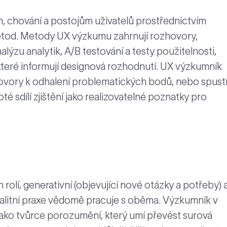
 chování a postojům uživatelů prostřednictvím
 metod. Metody UX výzkumu zahrnují rozhovory,
alýzu analytik, A/B testování a testy použitelnosti,
 které informují designová rozhodnutí. UX výzkumník
vory k odhalení problematických bodů, nebo spust
té sdílí zjištění jako realizovatelné poznatky pro
rolí, generativní (objevující nové otázky a potřeby) 
 kvalitní praxe vědomě pracuje s oběma. Výzkumník v
e jako tvůrce porozumění, který umí převést surová