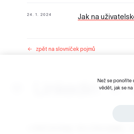
24. 1. 2024
Jak na uživatels
zpět na slovníček pojmů
Než se ponoříte 
Linkedin
vědět, jak se n
☺ 2026 Porta Design - Brno, Česká republika
/
O