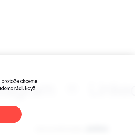
a, protože chceme
stagram
Linke
udeme rádi, když
Jsme součástí skupiny