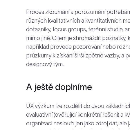
Proces zkoumání a porozumění potřebám,
různých kvalitativních a kvantitativních
dotazníky, focus groups, terénní studie, an
mimo jiné. Cílem je shromáždit poznatky,
například provede pozorování nebo rozho
průzkumy k získání širší zpětné vazby, a po
designový tým.
A ještě doplníme
UX výzkum lze rozdělit do dvou základních 
evaluativní (ověřující konkrétní řešení) a
organizaci neslouží jen jako zdroj dat, al