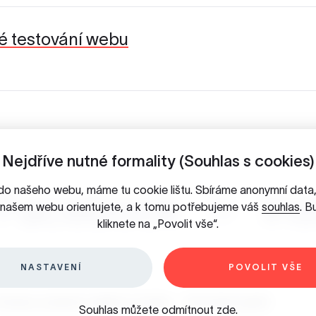
ké testování webu
Nejdříve nutné formality (Souhlas s cookies)
do našeho webu, máme tu cookie lištu. Sbíráme anonymní dat
Facebook
In
a našem webu orientujete, a k tomu potřebujeme váš
souhlas
. B
kliknete na „Povolit vše“.
NASTAVENÍ
POVOLIT VŠE
chrana osobních údajů & Cookies
/
Slovníček pojmů
Souhlas můžete odmítnout
zde
.