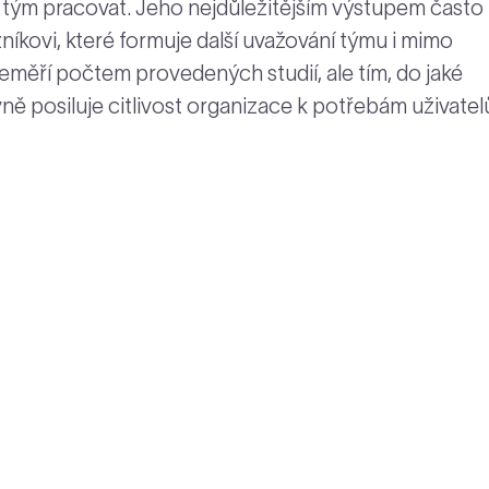
 tým pracovat. Jeho nejdůležitějším výstupem často
níkovi, které formuje další uvažování týmu i mimo
neměří počtem provedených studií, ale tím, do jaké
ně posiluje citlivost organizace k potřebám uživatel