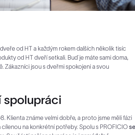
veře od HT a každým rokem dalších několik tisíc
dukty od HT dveří setkali. Buď je máte sami doma,
ě. Zákazníci jsou s dveřmi spokojeni a svou
í spolupráci
 Klienta známe velmi dobře, a proto jsme měli fázi
a cílenou na konkrétní potřeby. Spolu s PROFICIO
s