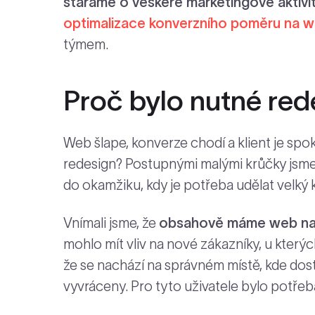
staráme o veškeré marketingové aktivi
optimalizace konverzního poměru na 
týmem.
Proč bylo nutné re
Web šlape, konverze chodí a klient je spok
redesign? Postupnými malými krůčky jsme w
do okamžiku, kdy je potřeba udělat velký 
Vnímali jsme, že
obsahově máme web na
mohlo mít vliv na nové zákazníky, u který
že se nachází na správném místě, kde dost
vyvráceny. Pro tyto uživatele bylo potř