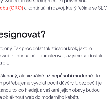
ty
. Součástí naší spolupráce je i
pravidelná
webu (CRO)
a kontinuální rozvoj, který řešíme se SE
designovat?
ojený. Tak proč dělat tak zásadní krok, jako je
eb kontinuálně optimalizovali, až jsme se dostali
krok.
šlapaný
,
ale vizuálně už nepůsobí moderně
. To
ch potřebujeme vyvolat pocit důvěry. Ubezpečit je,
anou to, co hledají, a veškeré jejich obavy budou
eba obléknout web do moderního kabátu.