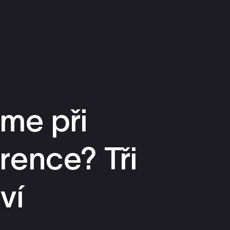
strategii.
me při
rence? Tři
ví