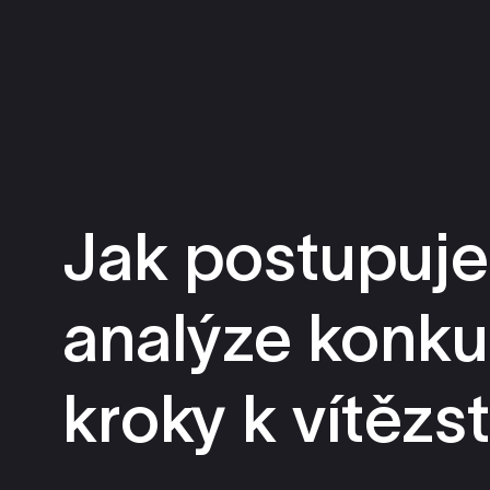
komunikaci
, díky níž budete vždy o krok
napřed.
Jak postupuje
analýze konku
kroky k vítězst