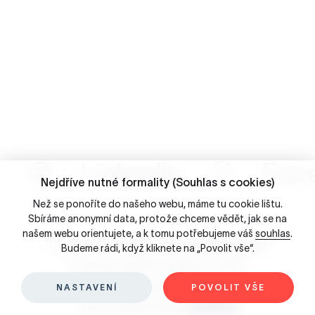
Linkedin
Fac
Nejdříve nutné formality (Souhlas s cookies)
Než se ponoříte do našeho webu, máme tu cookie lištu.
Sbíráme anonymní data, protože chceme vědět, jak se na
našem webu orientujete, a k tomu potřebujeme váš
souhlas
.
☺ 2026 Porta Design - Brno, Česká republika
Budeme rádi, když kliknete na „Povolit vše“.
Ochrana osobních údajů & Cookies
Slovníček pojmů
NASTAVENÍ
POVOLIT VŠE
Jsme součástí skupiny